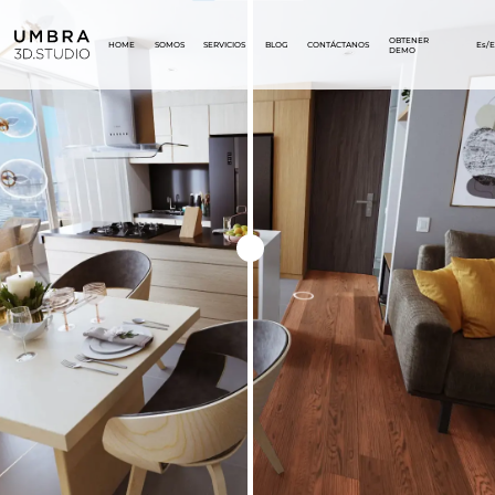
OBTENER
HOME
SOMOS
SERVICIOS
BLOG
CONTÁCTANOS
Es/
DEMO